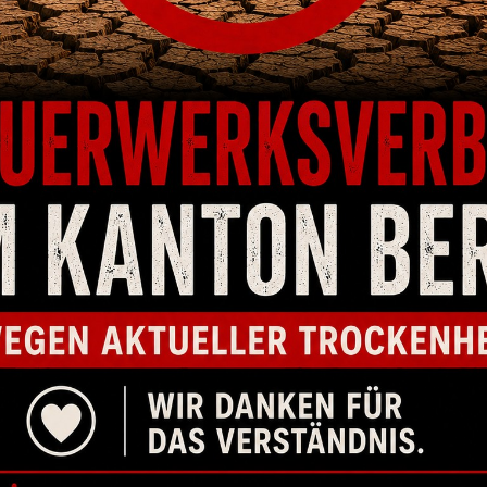
 NOCTURNE 9MM
PISTOLE CZ P-10 F, 45 APC. 13-SCHUSS
PIS
CHUSS
CHF
755.00
.00