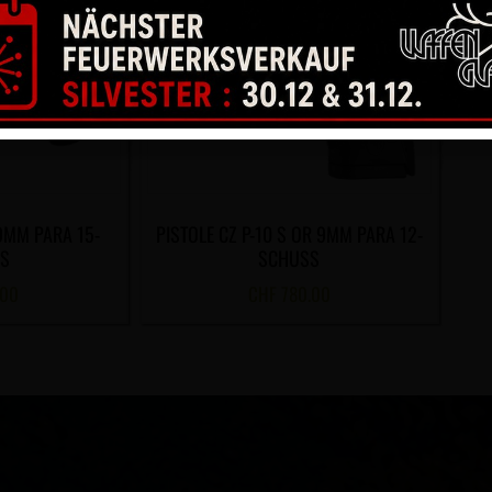
 9MM PARA 15-
PISTOLE CZ P-10 S OR 9MM PARA 12-
S
SCHUSS
.00
CHF
780.00