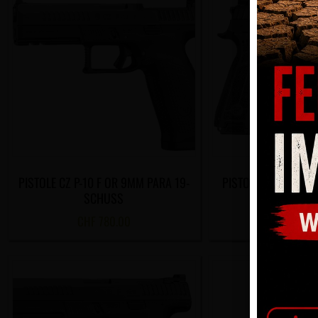
PISTOLE CZ P-10 F OR 9MM PARA 19-
PISTOLE CZ P-09 F
SCHUSS
PARA 19-S
CHF
780.00
CHF
780