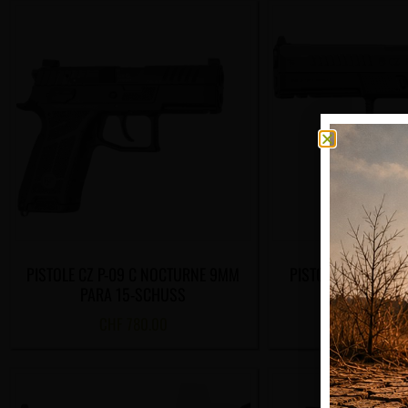
PISTOLE CZ P-09 C NOCTURNE 9MM
PISTOLE CZ P-10 F 
PARA 15-SCHUSS
SCHUS
CHF
780.00
CHF
780