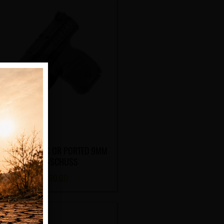
STOLE CZ P-10 C OR PORTED 9MM
PARA 15-SCHUSS
CHF
890.00