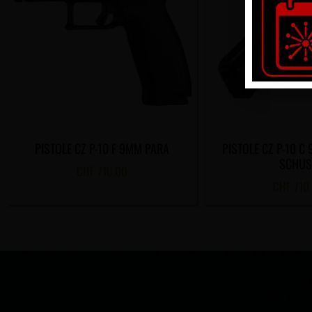
PISTOLE CZ P-10 F 9MM PARA
PISTOLE CZ P-10 C
SCHUS
CHF
710.00
CHF
710