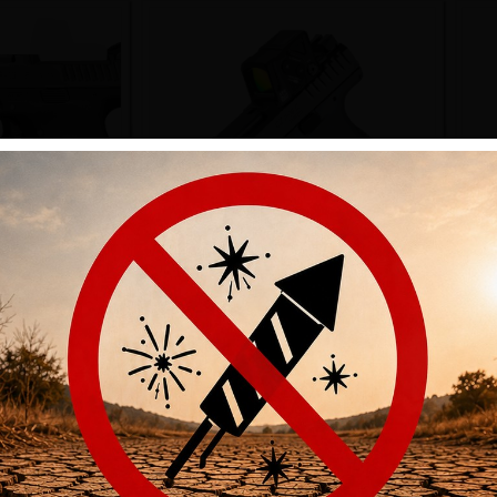
OR .45 ACP 13-
PISTOLE CZ P-10 C OR PORTED COA
PI
S
9MM PARA 15-SCHUSS
.00
CHF
1,595.00