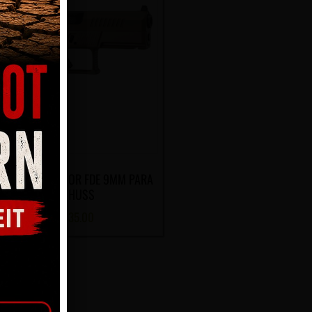
TOLE CZ P-10 C OR FDE 9MM PARA
15-SCHUSS
CHF
835.00