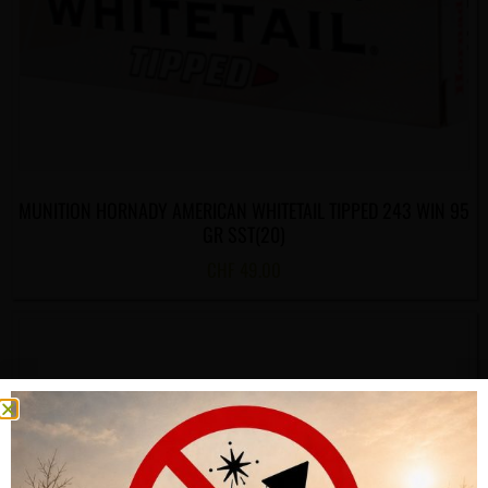
MUNITION HORNADY AMERICAN WHITETAIL TIPPED 243 WIN 95
GR SST(20)
CHF
49.00