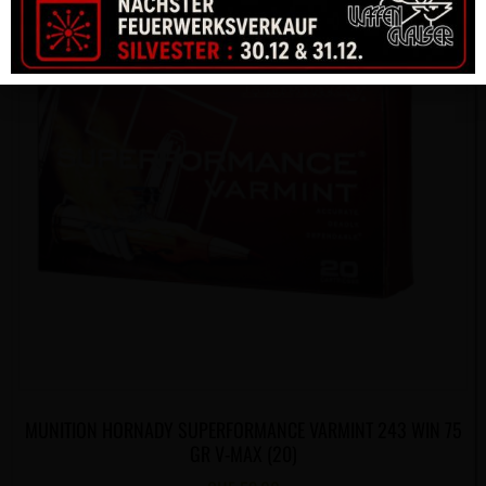
MUNITION HORNADY SUPERFORMANCE VARMINT 243 WIN 75
GR V-MAX (20)