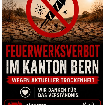
REPETIERBÜCHSE CZ 600 ALPHA, .243 WIN, 5-SCHUSS, LAUF
508MM, M15X1
CHF
1,370.00