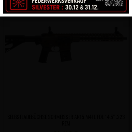
SELBSTLADEBÜCHSE SCHMEISSER AR15 M4FL FDE 14.5″ .223
REM