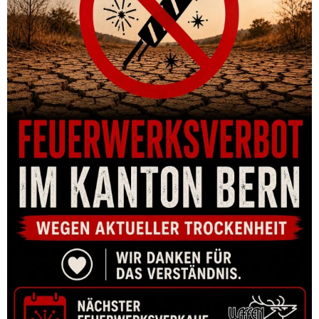
SELBSTLADEBÜCHSE SCHMEISSER AR15 M4FL BLACK 14.5″
.223 REM
CHF
1,995.00