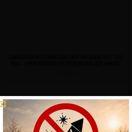
CONVERSION KIT SCHMEISSER AR15 S4F BLACK 10.5″ .223
REM – UPPER RECEIVER MIT VERSCHLUSS,LAUF, HANDSC
CHF
1,385.00