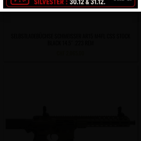
SELBSTLADEBÜCHSE SCHMEISSER AR15 M4FL CSS STOCK
BLACK 14.5″ .223 REM
CHF
2,065.00