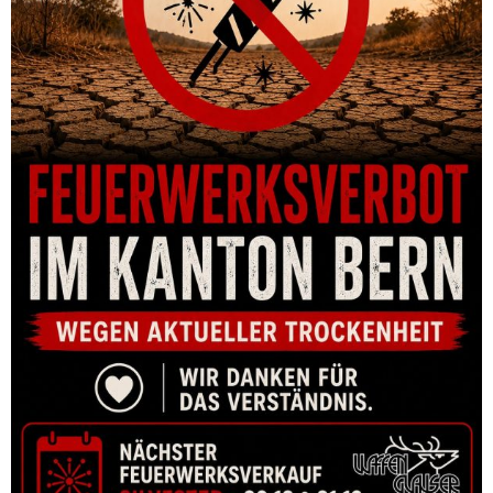
CONVERSION KIT SCHMEISSER AR15 M4FL BLACK 14.5″ .223
REM – UPPER RECEIVER MIT VERSCHLUSS,LAUF, HANDS
CHF
1,385.00