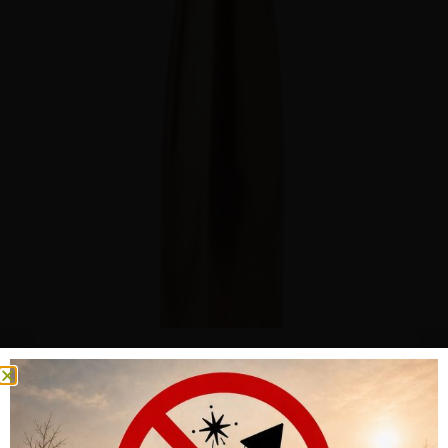
GESCHOSS HORNADY 22 CAL .224 69 GR HPBT (1-9″) (500)
CHF
203.00