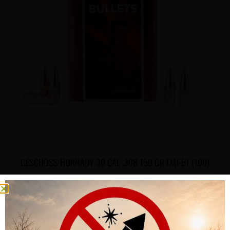
GESCHOSS HORNADY 30 CAL .308 150 GR FMJ-BT (100)
CHF
46.00