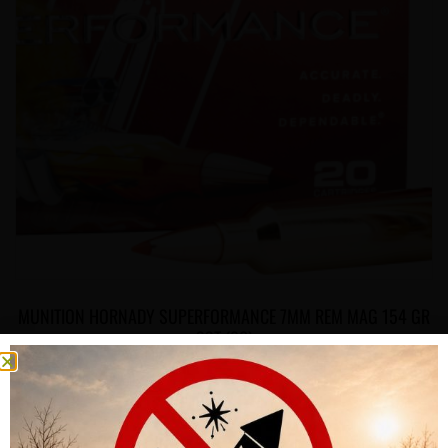
MUNITION HORNADY SUPERFORMANCE 7MM REM MAG 154 GR
SST (20)
CHF
77.00