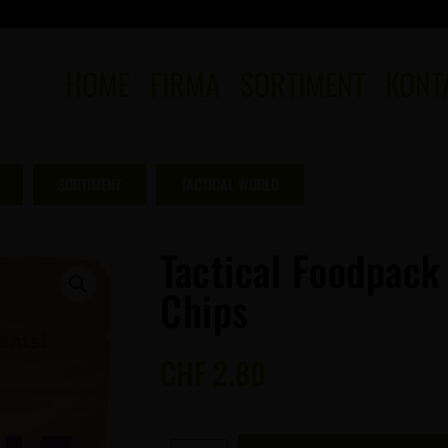
HOME
FIRMA
SORTIMENT
KONT
SORTIMENT
TACTICAL WORLD
Tactical Foodpack
Chips
CHF
2.80