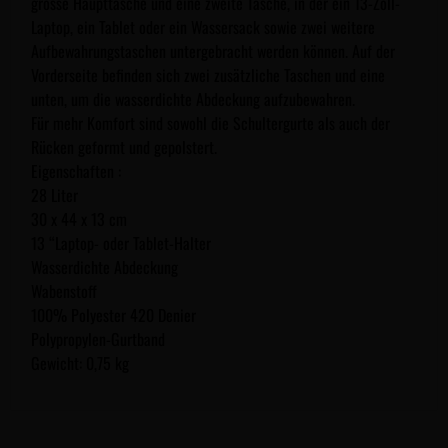
grosse Haupttasche und eine zweite Tasche, in der ein 13-Zoll-
Laptop, ein Tablet oder ein Wassersack sowie zwei weitere
Aufbewahrungstaschen untergebracht werden können. Auf der
Vorderseite befinden sich zwei zusätzliche Taschen und eine
unten, um die wasserdichte Abdeckung aufzubewahren.
Für mehr Komfort sind sowohl die Schultergurte als auch der
Rücken geformt und gepolstert.
Eigenschaften :
28 Liter
30 x 44 x 13 cm
13 “Laptop- oder Tablet-Halter
Wasserdichte Abdeckung
Wabenstoff
100% Polyester 420 Denier
Polypropylen-Gurtband
Gewicht: 0,75 kg