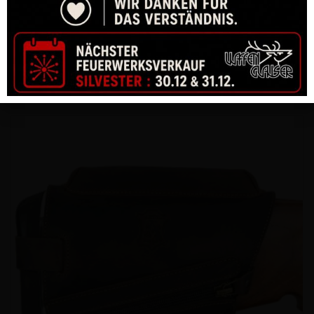
SCHALLDÄMPFER SVEMKO FLUX STANDARD KALIBER .30 MIT
M15X1 GEWINDE
CHF
795.00