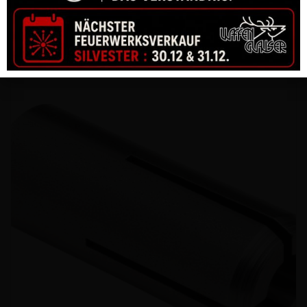
GESCHOSS HORNADY 38 CAL .358 158 GR SWC (300)
CHF
60.00