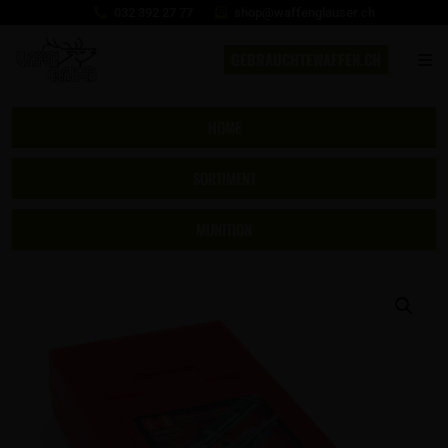
032 392 27 77
shop@waffenglauser.ch
GEBRAUCHTEWAFFEN.CH
HOME
SORTIMENT
MUNITION