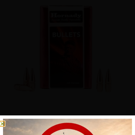
GESCHOSS HORNADY 22 CAL .224 55 GR FMJ-BT W/C (100)
CHF
22.00